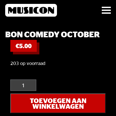
BON COMEDY OCTOBER
€
5.00
203 op voorraad
Bon
Comedy
October
TOEVOEGEN AAN
aantal
WINKELWAGEN