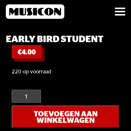
EARLY BIRD STUDENT
€
4.00
220 op voorraad
EARLY
BIRD
STUDENT
TOEVOEGEN AAN
aantal
WINKELWAGEN