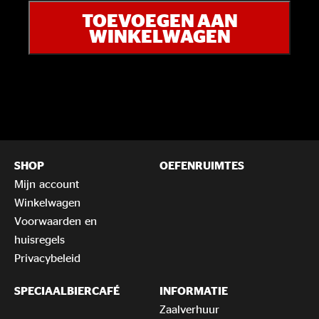
Release
TOEVOEGEN AAN
The
WINKELWAGEN
River
+
Faith
Ablaze
aantal
SHOP
OEFENRUIMTES
Mijn account
Winkelwagen
Voorwaarden en
huisregels
Privacybeleid
SPECIAALBIERCAFÉ
INFORMATIE
Zaalverhuur