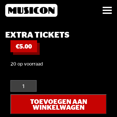
EXTRA TICKETS
€
5.00
20 op voorraad
Extra
tickets
aantal
TOEVOEGEN AAN
WINKELWAGEN