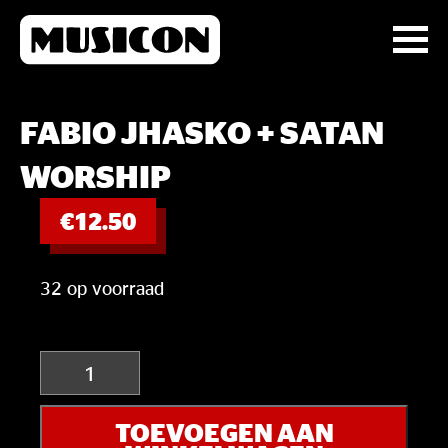
FABIO JHASKO + SATAN
WORSHIP
€
12.50
32 op voorraad
Fabio
Jhasko
+
TOEVOEGEN AAN
Satan