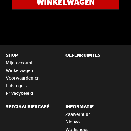
WINKELWAGEN
€10
extra
to
the
band
aantal
SHOP
OEFENRUIMTES
Mijn account
Winkelwagen
Voorwaarden en
huisregels
Privacybeleid
SPECIAALBIERCAFÉ
INFORMATIE
Zaalverhuur
Nieuws
Workshops