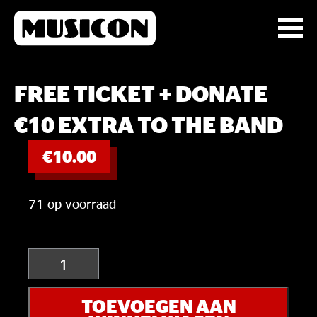
FREE TICKET + DONATE
€10 EXTRA TO THE BAND
€
10.00
71 op voorraad
Free
ticket
+
TOEVOEGEN AAN
donate