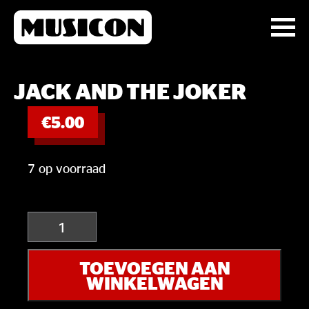
JACK AND THE JOKER
€
5.00
7 op voorraad
Jack
and
the
TOEVOEGEN AAN
Joker
WINKELWAGEN
aantal