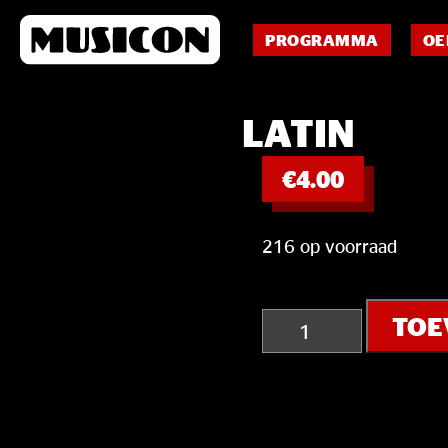
PROGRAMMA
OE
LATIN
€
4.00
216 op voorraad
Latin
TOE
aantal