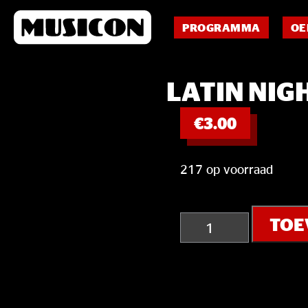
PROGRAMMA
OE
LATIN NIG
€
3.00
217 op voorraad
Latin
TOE
night
aantal