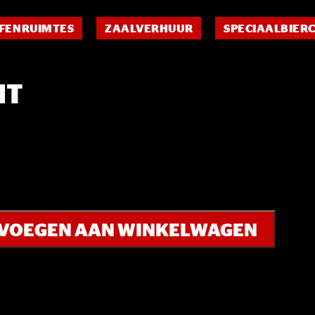
FENRUIMTES
ZAALVERHUUR
SPECIAALBIER
HT
VOEGEN AAN WINKELWAGEN