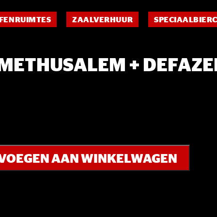
FENRUIMTES
ZAALVERHUUR
SPECIAALBIER
 METHUSALEM + DEFAZE
VOEGEN AAN WINKELWAGEN