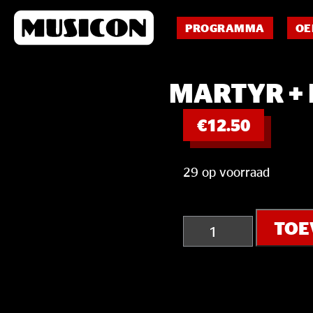
PROGRAMMA
OE
MARTYR +
€
12.50
29 op voorraad
Martyr
TOE
+
Methusalem
+
Defazer
aantal