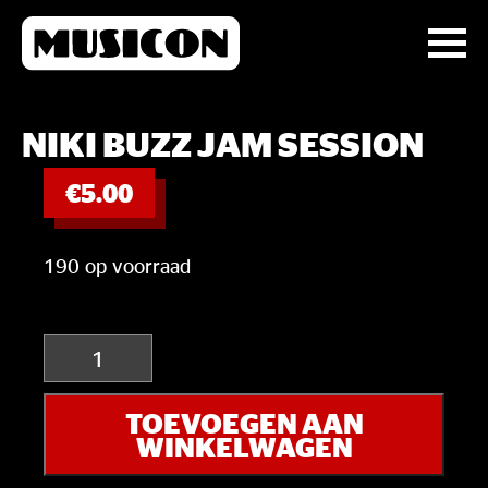
NIKI BUZZ JAM SESSION
€
5.00
190 op voorraad
Niki
Buzz
Jam
TOEVOEGEN AAN
Session
WINKELWAGEN
aantal