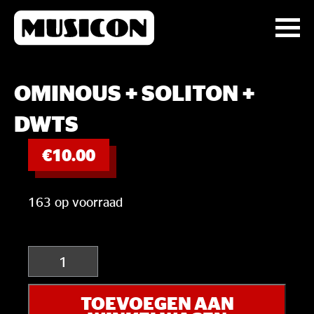
OMINOUS + SOLITON +
DWTS
€
10.00
163 op voorraad
Ominous
+
Soliton
TOEVOEGEN AAN
+