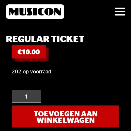
REGULAR TICKET
€
10.00
202 op voorraad
REGULAR
TICKET
aantal
TOEVOEGEN AAN
WINKELWAGEN