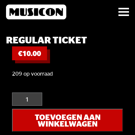
REGULAR TICKET
€
10.00
209 op voorraad
REGULAR
TICKET
aantal
TOEVOEGEN AAN
WINKELWAGEN