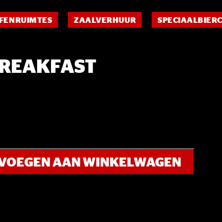
FENRUIMTES
ZAALVERHUUR
SPECIAALBIER
BREAKFAST
VOEGEN AAN WINKELWAGEN