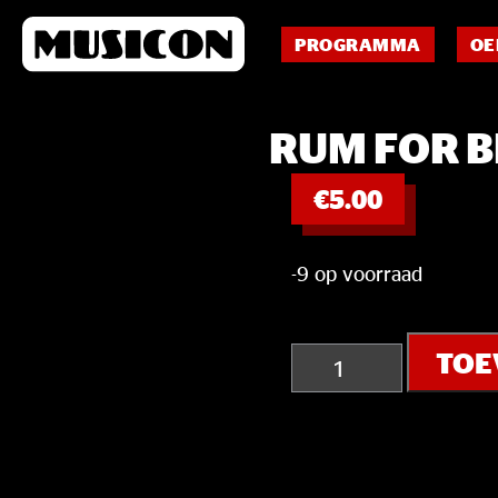
PROGRAMMA
OE
RUM FOR 
€
5.00
-9 op voorraad
RUM
TOE
FOR
BREAKFAST
aantal