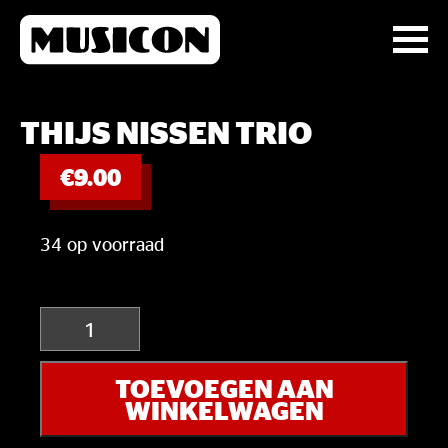
THIJS NISSEN TRIO
€
9.00
34 op voorraad
Thijs
Nissen
Trio
TOEVOEGEN AAN
aantal
WINKELWAGEN