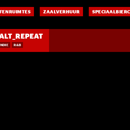
FENRUIMTES
ZAALVERHUUR
SPECIAALBIER
_ALT_REPEAT
INDIE
R&B