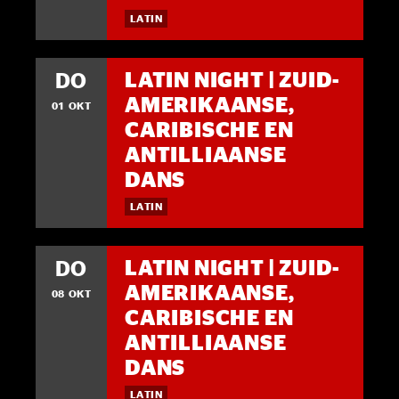
LATIN
LATIN NIGHT | ZUID-
DO
AMERIKAANSE,
01 OKT
CARIBISCHE EN
ANTILLIAANSE
DANS
LATIN
LATIN NIGHT | ZUID-
DO
AMERIKAANSE,
08 OKT
CARIBISCHE EN
ANTILLIAANSE
DANS
LATIN