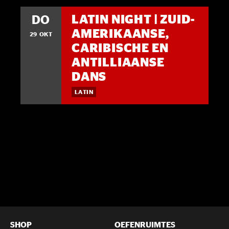
LATIN NIGHT | ZUID-
DO
AMERIKAANSE,
29 OKT
CARIBISCHE EN
ANTILLIAANSE
DANS
LATIN
SHOP
OEFENRUIMTES