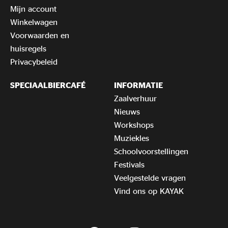
Mijn account
Winkelwagen
Voorwaarden en
huisregels
Privacybeleid
SPECIAALBIERCAFÉ
INFORMATIE
Zaalverhuur
Nieuws
Workshops
Muziekles
Schoolvoorstellingen
Festivals
Veelgestelde vragen
Vind ons op KAYAK