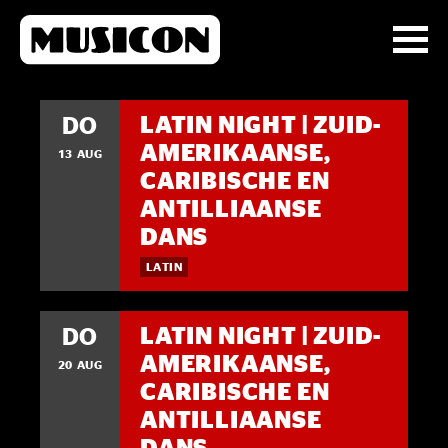
LATIN NIGHT | ZUID-
DO
AMERIKAANSE,
13 AUG
CARIBISCHE EN
ANTILLIAANSE
DANS
LATIN
LATIN NIGHT | ZUID-
DO
AMERIKAANSE,
20 AUG
CARIBISCHE EN
ANTILLIAANSE
DANS