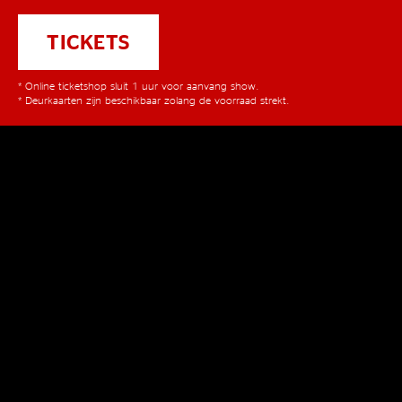
TICKETS
* Online ticketshop sluit 1 uur voor aanvang show.
* Deurkaarten zijn beschikbaar zolang de voorraad strekt.