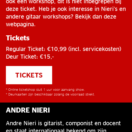
ook een workshop, dit is niet inbegrepen bij
deze ticket. Heb je ook interesse in Nieri’s en
andere gitaar workshops? Bekijk dan deze
webpagina.
Tickets
Regular Ticket: €10,99 (incl. servicekosten)
Deur Ticket: €15,-
TICKETS
* Online ticketshop sluit 1 uur voor aanvang show.
* Deurkaarten zijn beschikbaar zolang de voorraad strekt.
ANDRE NIERI
Andre Nieri is gitarist, componist en docent
en staat internationaal bekend om zijn