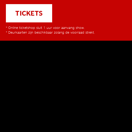
TICKETS
* Online ticketshop sluit 1 uur voor aanvang show.
* Deurkaarten zijn beschikbaar zolang de voorraad strekt.