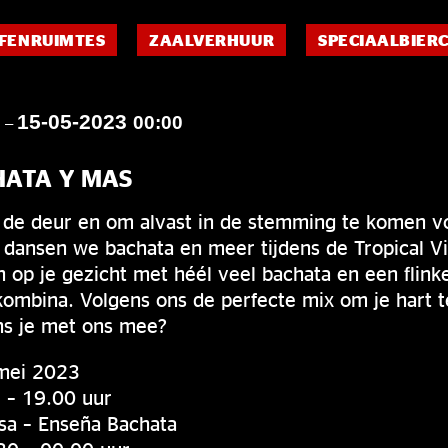
FENRUIMTES
ZAALVERHUUR
SPECIAALBIER
15-05-2023
0
00:00
–
HATA Y MAS
 de deur en om alvast in de stemming te komen vo
dansen we bachata en meer tijdens de Tropical Vi
h op je gezicht met héél veel bachata en een flinke
ombina. Volgens ons de perfecte mix om je hart t
ns je met ons mee?
mei 2023
– 19.00 uur
sa – Enseña Bachata