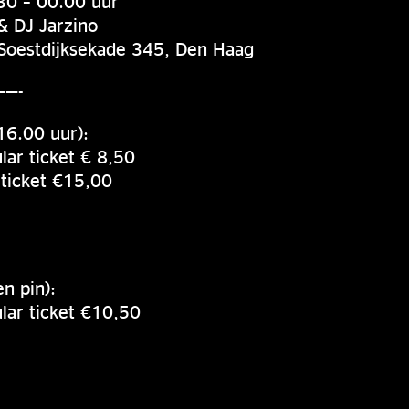
30 – 00.00 uur
& DJ Jarzino
Soestdijksekade 345, Den Haag
——-
16.00 uur):
ular ticket € 8,50
 ticket €15,00
n pin):
ular ticket €10,50