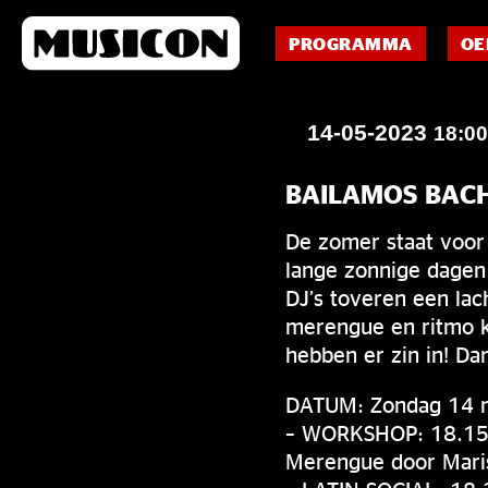
PROGRAMMA
OE
14-05-2023
18:0
BAILAMOS BAC
De zomer staat voor
lange zonnige dagen 
DJ’s toveren een lac
merengue en ritmo k
hebben er zin in! Da
DATUM: Zondag 14 
– WORKSHOP: 18.15 
Merengue door Mari